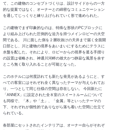
て、この建物のコンセプトづくりは、設計サイドからの一方
的な提案ではなく、オーナーとの綿密なコミュニケーション
を通してじっくりと練り上げられていく形で進められた。
この建物でまず印象的なのは、特殊な形状のPCブロックに
より組み上げられた圧倒的な迫力を持つメインロビーの大空
間である。 川に面した側を２層吹抜けの天井まで届く全面開
口部とし、川と建物の境界をあいまいにするためにテラスに
水盤を配した。それにより、ロビーからの視界を遮る手摺り
の設置は省略され、神通川河畔の雄大かつ静寂な風景を余す
ところ無く取り入れることが可能となった。
このホテルには何度訪れても新たな発見があるようにと、す
べての客室にはそれぞれ全く異なったテーマが与えられてお
り、一つとして同じ仕様の空間は存在しない。 今回新たに
「ANNEX」に設定された全８室のスイートルームについて
も同様で、「木」や「土」、「金属」等といったテーマの
下、それぞれが個性的でありながら落ち着いた空間に仕立て
られている。
各部屋にセットされたインテリアは、オーナー自らがそれぞ