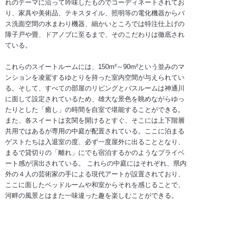
れのテーマに沿って吟味したものでコーディネートされてお
り、家具や美術品、テキスタイル、照明等の電化機器からバ
ス洗面空間の水まわり機器、細かいところでは特注仕上げの
障子戸や畳、ドアノブに至るまで、そのこだわりは徹底され
ている。
これらのスイートルームには、150m²～90m²という並みのマ
ンションを凌駕するゆとりを持った室内空間が与えられてい
る。そして、すべての部屋のリビングとバスルームは神通川
に面して設定されているため、雄大な景色を眺めながらゆっ
たりとした「癒し」の時間を自室で堪能することができる。
また、各スイートは玄関を開けるとすぐ、そこには上下階層
共用ではあるが専用の中庭が配置されている。ここに泊まる
ゲストたちは入退室の度、必ず一度屋外に出ることとなり、
まるで貸切りの「離れ」にでも宿泊するかのようなプライベ
ート感が演出されている。 これらの中庭にはそれぞれ、県内
外の４人の芸術家の手による現代アートが設置されており、
ここに面したベッドルームや和室からそれを感じることで、
河畔の風景とはまた一味違った趣を楽しむことができる。