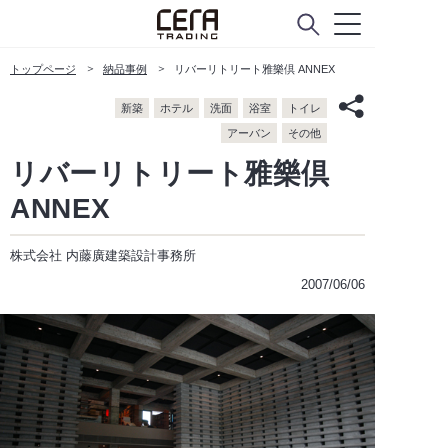
トップページ
納品事例
リバーリトリート雅樂倶 ANNEX
新築
ホテル
洗面
浴室
トイレ
アーバン
その他
リバーリトリート雅樂倶
ANNEX
株式会社 内藤廣建築設計事務所
2007/06/06