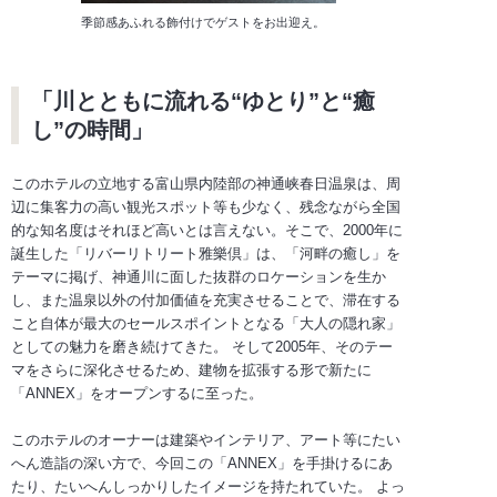
季節感あふれる飾付けでゲストをお出迎え。
「川とともに流れる“ゆとり”と“癒
し”の時間」
このホテルの立地する富山県内陸部の神通峡春日温泉は、周
辺に集客力の高い観光スポット等も少なく、残念ながら全国
的な知名度はそれほど高いとは言えない。そこで、2000年に
誕生した「リバーリトリート雅樂倶」は、「河畔の癒し」を
テーマに掲げ、神通川に面した抜群のロケーションを生か
し、また温泉以外の付加価値を充実させることで、滞在する
こと自体が最大のセールスポイントとなる「大人の隠れ家」
としての魅力を磨き続けてきた。 そして2005年、そのテー
マをさらに深化させるため、建物を拡張する形で新たに
「ANNEX」をオープンするに至った。
このホテルのオーナーは建築やインテリア、アート等にたい
へん造詣の深い方で、今回この「ANNEX」を手掛けるにあ
たり、たいへんしっかりしたイメージを持たれていた。 よっ