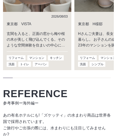
2026/08/03
2026/07/
東京都 VISTA
東京都 H様邸
玄関を入ると、正面の窓から梅や桜
Hさんご夫妻は、長女・長男との4
の木が美しく飛び込んでくる。その
暮らし。 お子さんの成長を機に、
ような空間体験を住まいの中心に…
23年のマンションを購入し…
リフォーム
マンション
キッチン
リフォーム
マンション
キッチン
洗面
トイレ
アーバン
洗面
シンプル
REFERENCE
参考事例ー海外編ー
あの有名ホテルにも!「ズケッティ」の水まわり商品は
世界各
国で採用されています。
ご旅行やご出張の際には、
水まわりにも注目してみません
か?