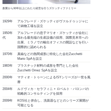
創業から90年以上にわたり経営を行うズケッティファミリー
1929年
アルフレード・ズケッティがヴァルドゥッジャに
て鋳物工場を設立
1950年
アルフレードの息子マリオ・ズケッティが会社に
代
加わる最先端の生産設備の採用、国際見本市への
出展、ミラノでの輸出オフィスの開設などを行い
国際的に認められる
1970年
真鍮などの熱間成形に特化した会社Zucchetti
Mario SpAを設立
1983年
プラスチック材料の成形を専門とした会社
Zucchetti Omez SpAを設立
2000年
マティオ・トゥーンによるISYシリーズが一世を風
靡
2004年
ルドヴィカ・セラフィニ + ロベルト・パロンバの
戦略的コンサルティングを採用
2009年
KOS社と併合し、洗面器などとのシリーズ展開が
可能となる