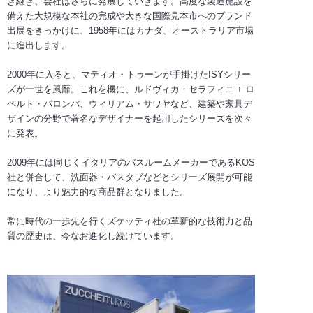
き継ぎ、会社はさらに発展していきます。高度な製造施設を
備えた大規模な本社の完成や大きな国際見本市へのブランド
出展をきっかけに、1958年にはカナダ、オーストラリア市場
に進出します。
2000年に入ると、マティオ・トゥーンが手掛けたISYシリー
ズが一世を風靡。これを機に、ルドヴィカ・セラフィニ + ロ
ベルト・パロンバ、ウィリアム・サワヤなど、建築や家具デ
ザインの分野で著名なデザイナーを起用したシリーズを次々
に発表。
2009年には同じくイタリアのバスルームメーカーであるKOS
社と併合して、洗面器・バスタブなどとシリーズ展開が可能
になり、より魅力的な商品群となりました。
常に時代の一歩先を行くズケッティ社の革新的な技術力と品
質の歴史は、今なお進化し続けています。