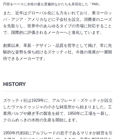
円筒をベースに水栓の最も普遍的なかたちを具現化した「PAN」
また、近年はグローバル化にも力をいれており、東ヨーロッ
パ・アジア・アメリカなどに子会社を設立。消費者のニーズ
を先取りし、世界中のあらゆるタイプの市場に対応すること
で、国際的に評価されるメーカーへと進化しています。
創業以来、革新・デザイン・品質を哲学として掲げ、常に先
駆的な姿勢を保ち続けるズケッティ社。今後の発展が一層期
待できるメーカーです。
HISTORY
ズケッティ社は1929年に、アルフレード・ズケッティが設立
したヴァルドゥッジャの小さな鋳造所から始まりました。工
業用バルブや継ぎ手の製造を経て、1950年に工場を一新し、
クロムめっきの水栓の生産を開始します。
1950年代初頭にアルフレードの息子であるマリオが経営を引