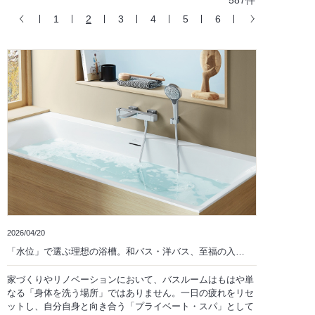
587件
1
2
3
4
5
6
2026/04/20
「水位」で選ぶ理想の浴槽。和バス・洋バス、至福の入…
家づくりやリノベーションにおいて、バスルームはもはや単
なる「身体を洗う場所」ではありません。一日の疲れをリセ
ットし、自分自身と向き合う「プライベート・スパ」として