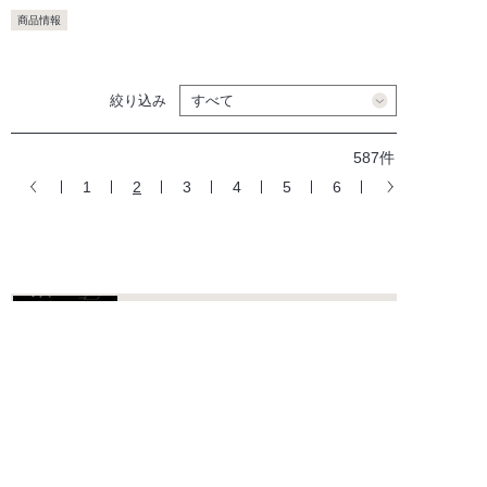
商品情報
絞り込み
587件
1
2
3
4
5
6
ショールームのご案内
海外の水まわりデザインに触れて感
じていただけるショールームです。
カタログ
カタログのご請求、デジタルカタロ